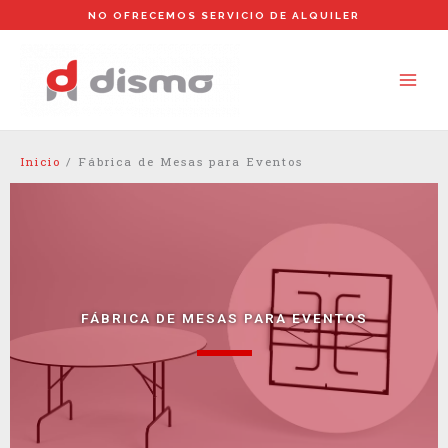
Ir
NO OFRECEMOS SERVICIO DE ALQUILER
al
contenido
Inicio
/
Fábrica de Mesas para Eventos
FÁBRICA DE MESAS PARA EVENTOS